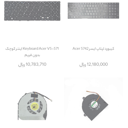
کیبورد لپتاپ ایسر Acer 5742
Keyboard Acer V5-571 اينتر کوچک
بدون فريم
12,180,000 ریال
10,783,710 ریال