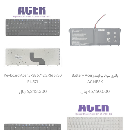
باتری لپ تاپ ایسر Battery Acer
Keyboard Acer 5738 5742 5736 5750
E1-571
AC14B8K
45,150,000 ریال
6,243,300 ریال