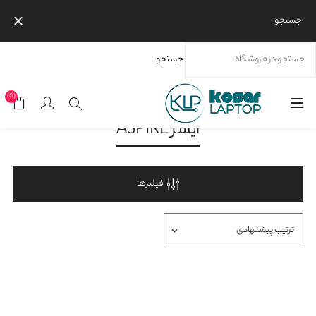
جستجو
جستجو
خانه
محصولات
برندها
ایسر
ایسر Aspire
(0)
ایسر ASPIRE
فیلترها