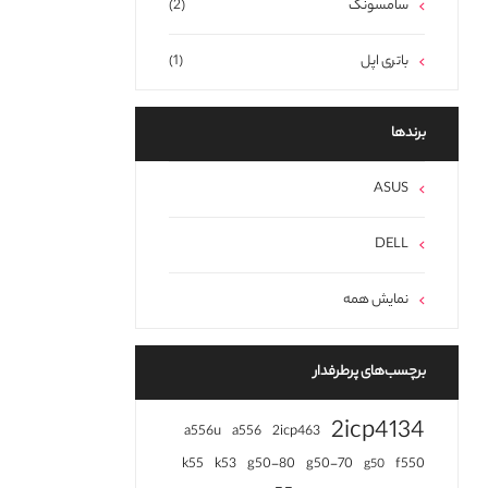
سامسونگ
(2)
باتری اپل
(1)
برند‌ها
ASUS
DELL
نمایش همه
برچسب‌های پرطرفدار
2icp4134
a556u
a556
2icp463
k55
k53
g50-80
g50-70
f550
g50