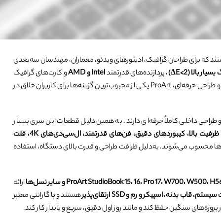
لنوو ThinkCentre / ThinkStation
ایسر Spin
اچ پی Envy
ایسوس سری N
دل سری استودیو
ایسر Extensa
اچ پی Pavilion
ایسوس سری X
ایسر Ferrari
اچ پی Spectre
ایسوس سری B
اچ پی ProBook
ایسوس سری A
 که برای طراحان گرافیک، ادیتورهای ویدئو، معماران، مهندسان سه‌بعدی
، پردازنده‌های قدرتمند
Intel و AMD
و کارت‌های گرافیک
اچ پی Elite Dragonfly
ایسوس سری F
، عملکردی در حد ورک‌استیشن ارائه می‌دهد. به‌دلیل قدرت سخت‌افزاری بالا و طراحی حرفه‌ای، ProArt یکی از محبوب‌ترین گزینه‌ها برای کاربران خلاق در
ایسوس سری U / UL
ایسوس سری K
ومی، سیستم تهویه پیشرفته، و طراحی داخلی کاملاً حرفه‌ای دارند. به همین دلیل قطعات این سری بسیار
ایسوس سری G
شارژرهای وات‌بالای 150W تا 240W، باتری‌های لیتیوم‌پلیمر با ظرفیت بالا، کیبوردهای دقیق، فن‌های قدرتمند، ال‌سی‌دی‌های 4K، فلت
ها محسوب می‌شوند. به‌دلیل ظرافت طراحی و قدرت بالای دستگاه، استفاده
ایسوس سری R
ProArt StudioBook 15، 16، Pro 17، W700، W500، H و سایر نسل‌ها
ارائه
ب بدنه، اسپیکر و رم و SSD ارتقای‌پذیر
هستند و با گارانتی معتبر