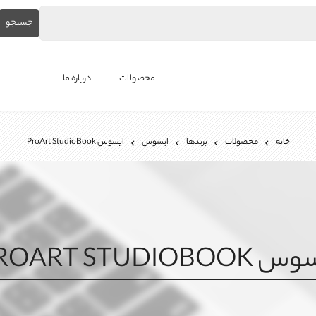
جستجو
محصولات
درباره ما
لپ‌تاپ استوک
خانه
محصولات
برندها
ایسوس
ایسوس ProArt StudioBook
برندها
باتری لپ تاپ
شارژر لپ تاپ
کیبورد لپ تاپ
PROART STUDIOBOO
ال ای دی لپ تاپ
فن لپتاپ