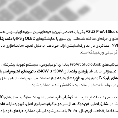
فلت لپتاپ
ASUS ProArt Studi
یکی از تخصصی‌ترین و حرفه‌ای‌ترین سری‌های ایسوس هستند
حتوای حرفه‌ای ساخته شده‌اند. این سری با نمایشگرهای
OLED و IPS با دقت رنگ بسیار بالا (ΔE<2)
NVI
گرافیکی و رندرینگ است.
از نظر ساختاری، لپ‌تاپ‌های ProArt StudioBook بدنه‌ای آلومینی
جهیزاتی مانند
از قطعات مهم و پرتقاضای این مدل‌
 می‌تواند باعث خرابی مادربرد یا کاهش شدید عملکرد شود.
تخصصی قطعات لپ‌تاپ مانند
کوثر لپ‌تاپ
، تمامی تجهیزات سازگار با مدل‌های
560
 شامل
شارژر اصلی، فن دوگانه، ال‌سی‌دی باکیفیت، باتری اصل، کیبورد نازک، فلت سیستم، قا
پ عملکرد حرفه‌ای خود را در پروژه‌های سنگین حفظ کند و مانند روز اول دقیق، سریع و پایدار کار کند.