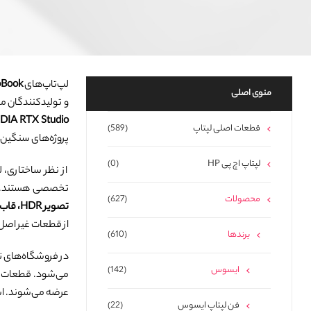
لپ‌تاپ‌های
oBook
منوی اصلی
و تولیدکنندگان م
DIA RTX Studio
قطعات اصلی لپتاپ
(589)
پروژه‌های سنگین 
لپتاپ اچ پی HP
(0)
تخصصی هستند. ت
محصولات
(627)
تصویر HDR، قاب‌های باریک آلومینیومی و تاچ‌پدهای حرفه‌ای
از قطعات غیر اصل
برندها
(610)
در فروشگاه‌های 
ایسوس
(142)
می‌شود. قطعات
عرضه می‌شوند. استفاده از قطعات اورجینال ProArt باعث می‌شود لپ‌تا
فن لپتاپ ایسوس
(22)