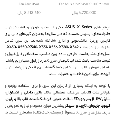
Fan Asus X541
Fan Asus K552 X450 X550C 9.5mm
6,720,000 ریال
8,513,610 ریال
لپ‌تاپ‌های
ASUS X Series
یکی از محبوب‌ترین و اقتصادی‌ترین
خانواده‌های ایسوس هستند که طی سال‌ها به‌عنوان گزینه‌ای عالی برای
کاربری روزمره، دانشجویی و اداری شناخته شده‌اند. این سری شامل
مدل‌های زیادی مانند
X450، X550، X540، X551، X556، X580، X542
و
نسل‌های مشابه است. طراحی ساده، وزن مناسب، سخت‌افزار قابل‌قبول و
قیمت مناسب باعث شده لپ‌تاپ‌های سری X در بازار ایران بسیار رایج باشند.
به‌دلیل فروش بالا و عمر زیاد این دستگاه‌ها، سری X یکی از پرتقاضاترین
گروه‌ها برای تامین قطعات و تعمیرات است.
با توجه به اینکه بسیاری از کاربران این سری را برای استفاده روزمره و
طولانی‌مدت انتخاب می‌کنند، قطعاتی مانند
باتری داخلی و اکسترنال،
شارژر 19V، ال‌سی‌دی LED، فلت تصویر، فن خنک‌کننده، قاب بالا و پایین،
کیبورد جزیره‌ای، تاچ‌پد و اسپیکر
بیشترین میزان مصرف و نیاز به تعویض را
دارند. مدل‌های سری X معمولاً از سیستم خنک‌کننده ساده‌تری نسبت به