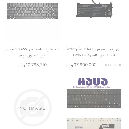
باتری لپتاپ ایسوس Battery Asus K451
کیبورد لپتاپ ایسوس Asus X551 اينتر
Linus با پارت نامبر B41N1304
کوچک بدون فريم
37,800,000 ریال
10,783,710 ریال
43,113,000 ریال