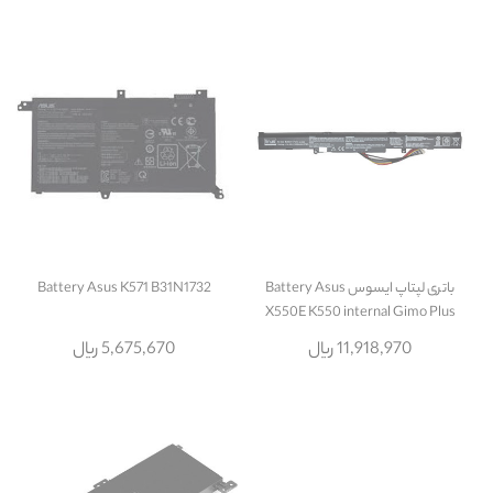
باتری لپتاپ ایسوس Battery Asus
Battery Asus K571 B31N1732
X550E K550 internal Gimo Plus
11,918,970 ریال
5,675,670 ریال