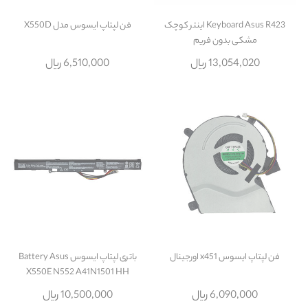
Keyboard Asus R423 اينتر کوچک
فن لپتاپ ایسوس مدل X550D
مشکی بدون فريم
13,054,020 ریال
6,510,000 ریال
فن لپتاپ ایسوس x451 اورجینال
باتری لپتاپ ایسوس Battery Asus
X550E N552 A41N1501 HH
6,090,000 ریال
10,500,000 ریال