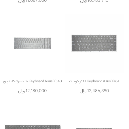
10,783,710 ریال
11,067,000 ریال
Keyboard Asus X451 اينتر کوچک
Keyboard Asus X540 به همراه کليد پاور
12,486,390 ریال
12,180,000 ریال