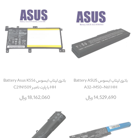
باتری لپتاپ ایسوس Battery ASUS
باتری لپتاپ ایسوس Battery Asus K556
A32-M50-N61 HH
HH با پارت نامبر C21N1509
14,529,690 ریال
18,162,060 ریال