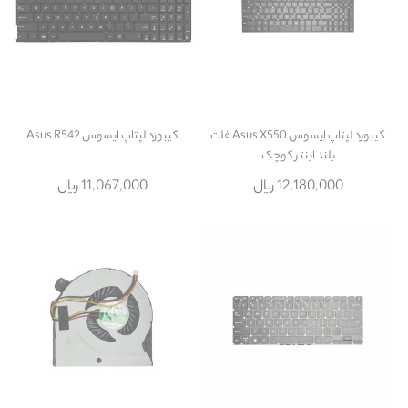
کیبورد لپتاپ ایسوس Asus X550 فلت
کیبورد لپتاپ ایسوس Asus R542
بلند اینتر کوچک
12,180,000 ریال
11,067,000 ریال