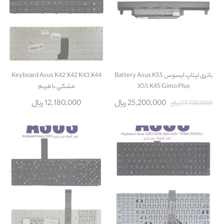
باتری لپتاپ ایسوس Battery Asus K55
Keyboard Asus K42 X42 K43 X44
X55 K45 Gimo Plus
مشکي با فريم
25,200,000 ریال
12,180,000 ریال
27,720,000 ریال