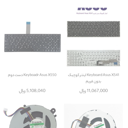
Keyboard Asus X541 اينتر کوچيک
Keyboadr Asus X550 دست دوم
بدون فريم
11,067,000 ریال
5,108,040 ریال