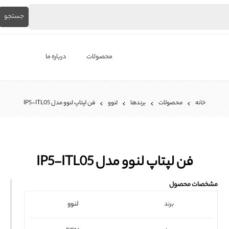
جستجو
محصولات
درباره ما
لپ‌تاپ استوک
خانه
محصولات
برندها
لنوو
فن لپتاپ لنوو مدل IP5-ITL05
برندها
باتری لپ تاپ
شارژر لپ تاپ
فن لپتاپ لنوو مدل IP5-ITL05
کیبورد لپ تاپ
مشخصات محصول
ال ای دی لپ تاپ
برند
لنوو
فن لپتاپ