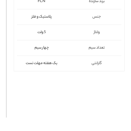
برند سازنده
FCN
فلت لپتاپ
جنس
پلاستیک و فلز
ولتاژ
5 ولت
تعداد سیم
چهار سیم
گارانتی
یک هفته مهلت تست