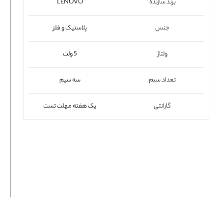
برند سازنده
LENOVO
فلت لپتاپ
جنس
پلاستیک و فلز
ولتاژ
5 ولت
تعداد سیم
سه سیم
گارانتی
یک هفته مهلت تست