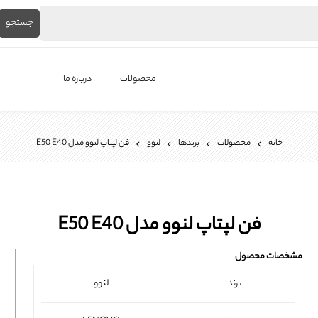
جستجو
محصولات
درباره ما
لپ‌تاپ استوک
خانه
محصولات
برندها
لنوو
فن لپتاپ لنوو مدل E50 E40
برندها
باتری لپ تاپ
شارژر لپ تاپ
فن لپتاپ لنوو مدل E50 E40
کیبورد لپ تاپ
مشخصات محصول
ال ای دی لپ تاپ
برند
لنوو
فن لپتاپ