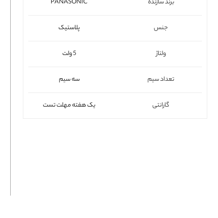
برند سازنده
PANASONIC
فلت لپتاپ
جنس
پلاستیک
ولتاژ
5 ولت
تعداد سیم
سه سیم
گارانتی
یک هفته مهلت تست