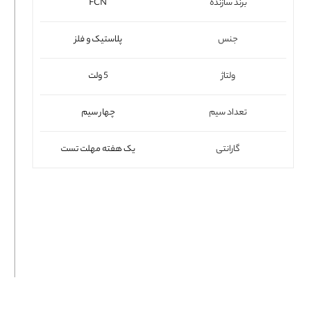
برند سازنده
FCN
فلت لپتاپ
جنس
پلاستیک و فلز
ولتاژ
5 ولت
تعداد سیم
چهار سیم
گارانتی
یک هفته مهلت تست