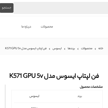
جستجو
محصولات
درباره ما
لپ‌تاپ استوک
خانه
محصولات
برندها
ایسوس
فن لپتاپ ایسوس مدل K571 GPU 5v
برندها
باتری لپ تاپ
شارژر لپ تاپ
فن لپتاپ ایسوس مدل K571 GPU 5v
کیبورد لپ تاپ
مشخصات محصول
ال ای دی لپ تاپ
برند
ایسوس
فن لپتاپ