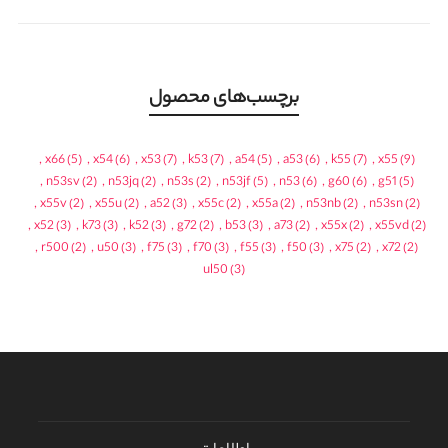
برچسب‌های محصول
,
x66
(5)
,
x54
(6)
,
x53
(7)
,
k53
(7)
,
a54
(5)
,
a53
(6)
,
k55
(7)
,
x55
(9)
,
n53sv
(2)
,
n53jq
(2)
,
n53s
(2)
,
n53jf
(5)
,
n53
(6)
,
g60
(6)
,
g51
(5)
,
x55v
(2)
,
x55u
(2)
,
a52
(3)
,
x55c
(2)
,
x55a
(2)
,
n53nb
(2)
,
n53sn
(2)
,
x52
(3)
,
k73
(3)
,
k52
(3)
,
g72
(2)
,
b53
(3)
,
a73
(2)
,
x55x
(2)
,
x55vd
(2)
,
r500
(2)
,
u50
(3)
,
f75
(3)
,
f70
(3)
,
f55
(3)
,
f50
(3)
,
x75
(2)
,
x72
(2)
ul50
(3)