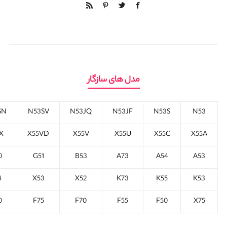
مدل های سازگار
SN
N53SV
N53JQ
N53JF
N53S
N53
X
X55VD
X55V
X55U
X55C
X55A
0
G51
B53
A73
A54
A53
4
X53
X52
K73
K55
K53
0
F75
F70
F55
F50
X75