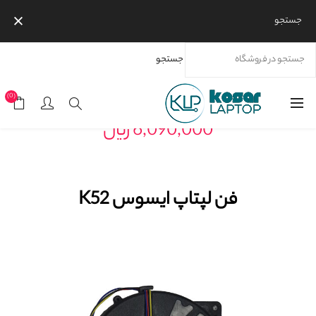
جستجو
جستجو
خانه
محصولات
برندها
ایسوس
فن لپتاپ ایسوس K52
(0)
6,090,000 ریال
فن لپتاپ ایسوس K52