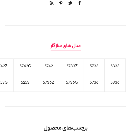
مدل های سازگار
742Z
5742G
5742
5733Z
5733
5333
253G
5253
5736Z
5736G
5736
5336
برچسب‌های محصول