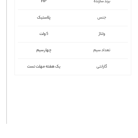
برند سازنده
HP
فلت لپتاپ
جنس
پلاستیک
ولتاژ
5 ولت
تعداد سیم
چهار سیم
گارانتی
یک هفته مهلت تست