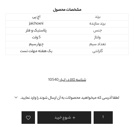
مشخصات محصول
برند
اچ پی
برند سازنده
jaichoxni
جنس
پلاستیک و فلز
ولتاژ
5 ولت
تعداد سیم
چهار سیم
گارانتی
یک هفته مهلت تست
شناسه کالا در انبار:
10540
لطفا آدرسی که میخواهید محصولات به آن ارسال شوند را وارد نمایید.
شروع خرید