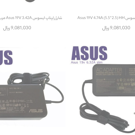
Asus 19V 4.74A 
شارژر لپتاپ ایسوس Asus 19V 3.42A مربعی زنبوکی سوزندار
9,081,030 ریال
9,081,030 ریال