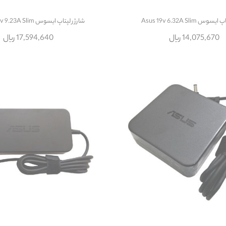
س Asus 19v 6.32A Slim
شارژر لپتاپ ایسوس ASUS 19.5v 9.23A Slim
14,075,670 ریال
17,594,640 ریال