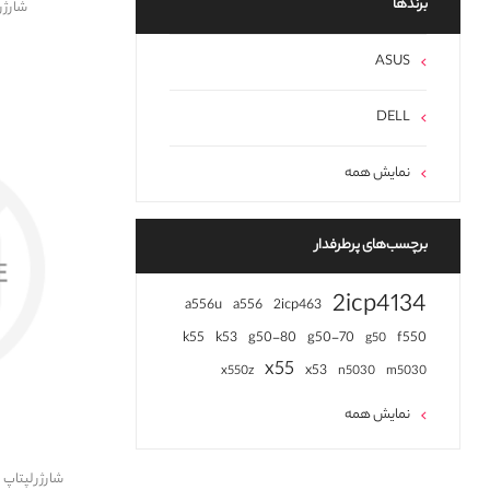
برند‌ها
شارژر لپ
ASUS
DELL
نمایش همه
برچسب‌های پرطرفدار
2icp4134
a556u
a556
2icp463
k55
k53
g50-80
g50-70
f550
g50
x55
x53
x550z
n5030
m5030
نمایش همه
شارژر لپتاپ ایسوس 42 ORG