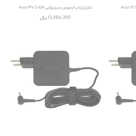
شارژر لپتاپ ایسوس سر زنبوکی Asus 19V 3.42A
12,486,390 ریال