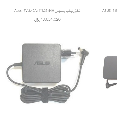
شارژر لپتاپ ایسوس Asus 19V 3.42A (4*1.35) HH
13,054,020 ریال