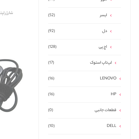
شارژر لپتاپ ایسو
ایسر
(52)
دل
(92)
اچ پی
(128)
لپ‌تاپ استوک
(17)
(16)
LENOVO
(16)
HP
قطعات جانبی
(0)
(10)
DELL