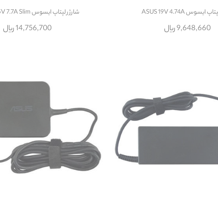
 ایسوس ASUS 19V 4.74A
شارژر لپتاپ ایسوس Asus 19.5V 7.7A Slim
9,648,660 ریال
14,756,700 ریال