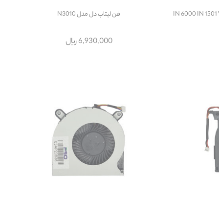
IN 6000 IN 1501 VOSTR
فن لپتاپ دل مدل N3010
6,930,000 ریال