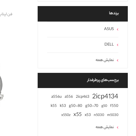
برند‌ها
فن لپتاپ دل مدل 
ASUS
DELL
نمایش همه
برچسب‌های پرطرفدار
2icp4134
a556u
a556
2icp463
k55
k53
g50-80
g50-70
f550
g50
x55
x53
x550z
n5030
m5030
نمایش همه