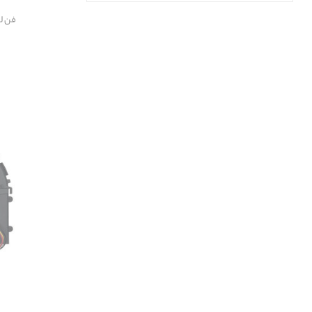
فن لپتا