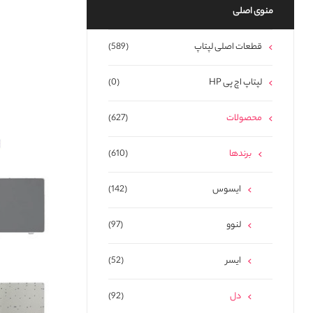
منوی اصلی
قطعات اصلی لپتاپ
(589)
لپتاپ اچ پی HP
(0)
محصولات
(627)
برندها
(610)
ایسوس
(142)
لنوو
(97)
ایسر
(52)
دل
(92)