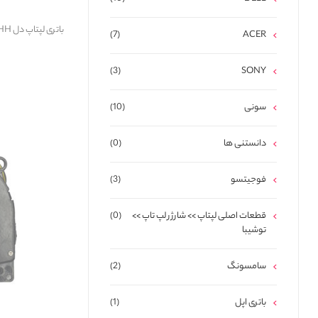
(7)
ACER
(3)
SONY
سونی
(10)
دانستنی ها
(0)
فوجیتسو
(3)
قطعات اصلی لپتاپ >> شارژر لپ تاپ >>
(0)
توشیبا
سامسونگ
(2)
باتری اپل
(1)