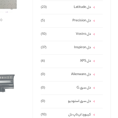
دل Latitude
(23)
110
دل Precision
(5)
دل Vostro
(10)
دل Inspiron
(37)
دل XPS
(6)
دل Alienware
(0)
دل سری G
(0)
دل سری استودیو
(0)
کیبورد لپ‌تاپ دل
(10)