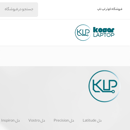
فروشگاه کوثر لپ تاپ
دل Latitude
دل Precision
دل Vostro
دل Inspiron