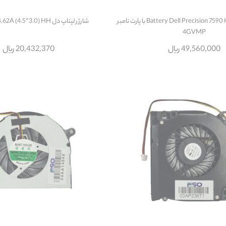
باتری لپتاپ دل Battery Dell Precision 7590 HH با پارت نامبر
شارژر لپتاپ دل Dell 19.5V 4.62A (4.5*3.0) HH
4GVMP
49,560,000 ریال
20,432,370 ریال