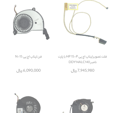
فلت تصویر لپتاپ اچ پی HP 15-P با پارت
فن لپتاپ اچ پی 15-N
نامبر DDY14ALC140
7,945,980 ریال
6,090,000 ریال