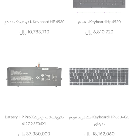
Keyboard Hp 4520 با فريم
Keyboard HP 4530 با فريم نوک مدادي
6,810,720 ریال
10,783,710 ریال
Keyboard HP 850-G3 مشکی با فریم
باتری لپ تاپ اچ پی Battery HP Pro X2
نقره ای
612G2 SE04XL
18,162,060 ریال
37,380,000 ریال