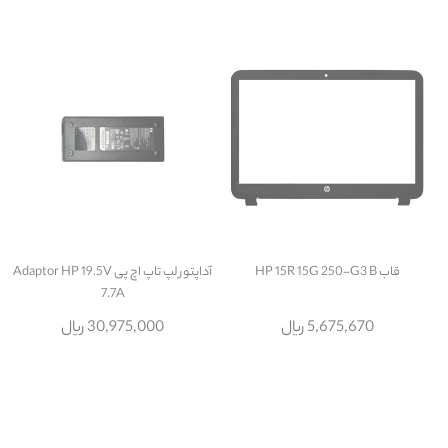
قاب HP 15R 15G 250-G3 B
آداپتور لپ تاپ اچ پی Adaptor HP 19.5V
7.7A
5,675,670 ریال
30,975,000 ریال