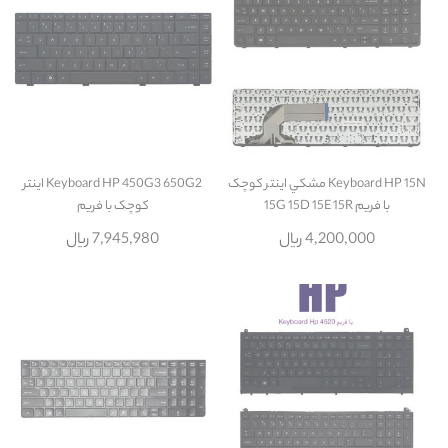
Keyboard HP 15N مشکي اينتر کوچک
Keyboard HP 450G3 650G2 اينتر
با فريم 15G 15D 15E 15R
کوچک با فريم
4,200,000 ریال
7,945,980 ریال