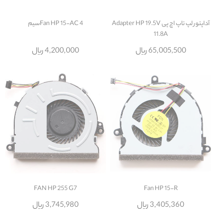
آداپتور لپ تاپ اچ پی Adapter HP 19.5V
Fan HP 15-AC 4سیم
11.8A
65,005,500 ریال
4,200,000 ریال
FAN HP 255 G7
Fan HP 15-R
3,405,360 ریال
3,745,980 ریال