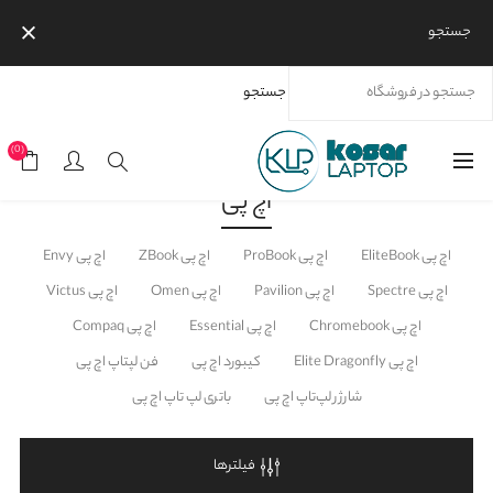
جستجو
جستجو
خانه
محصولات
برندها
اچ پی
(0)
اچ پی
اچ پی EliteBook
اچ پی ProBook
اچ پی ZBook
اچ پی Envy
اچ پی Spectre
اچ پی Pavilion
اچ پی Omen
اچ پی Victus
اچ پی Chromebook
اچ پی Essential
اچ پی Compaq
اچ پی Elite Dragonfly
کیبورد اچ پی
فن لپتاپ اچ پی
شارژر لپ‌تاپ اچ پی
باتری لپ تاپ اچ پی
فیلترها