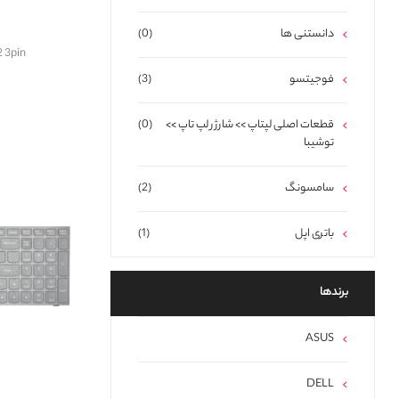
دانستنی ها
(0)
62 3pin
فوجیتسو
(3)
قطعات اصلی لپتاپ >> شارژر لپ تاپ >>
(0)
توشیبا
سامسونگ
(2)
باتری اپل
(1)
برند‌ها
ASUS
DELL