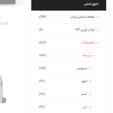
منوی اصلی
قطعات اصلی لپتاپ
(589)
V3-571
لپتاپ اچ پی HP
(0)
محصولات
(627)
برندها
(610)
ایسوس
(142)
لنوو
(97)
ایسر
(52)
دل
(92)