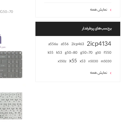
نمایش همه
enovo G50-70
برچسب‌های پرطرفدار
2icp4134
a556u
a556
2icp463
k55
k53
g50-80
g50-70
f550
g50
x55
x53
x550z
n5030
m5030
نمایش همه