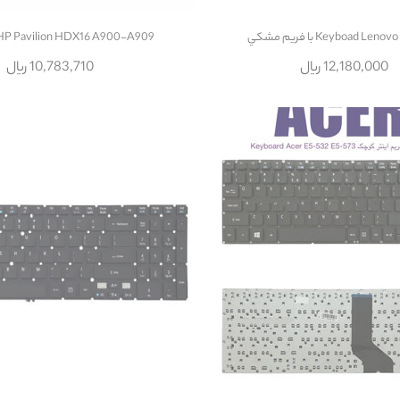
Keyboad L با فريم مشکي
HP Pavilion HDX16 A900-A909
12,180,000 ریال
10,783,710 ریال