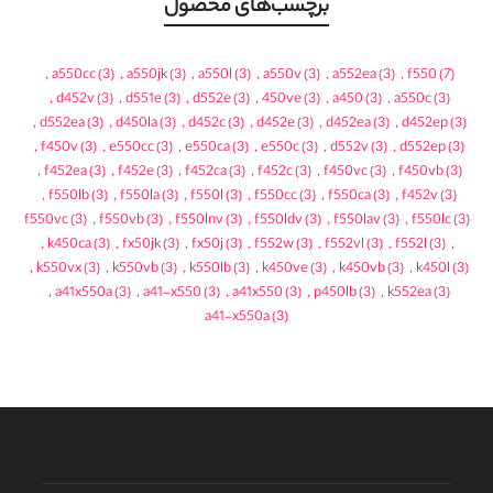
برچسب‌های محصول
,
a550cc
(3)
,
a550jk
(3)
,
a550l
(3)
,
a550v
(3)
,
a552ea
(3)
,
f550
(7)
,
d452v
(3)
,
d551e
(3)
,
d552e
(3)
,
450ve
(3)
,
a450
(3)
,
a550c
(3)
,
d552ea
(3)
,
d450la
(3)
,
d452c
(3)
,
d452e
(3)
,
d452ea
(3)
,
d452ep
(3)
,
f450v
(3)
,
e550cc
(3)
,
e550ca
(3)
,
e550c
(3)
,
d552v
(3)
,
d552ep
(3)
,
f452ea
(3)
,
f452e
(3)
,
f452ca
(3)
,
f452c
(3)
,
f450vc
(3)
,
f450vb
(3)
,
f550lb
(3)
,
f550la
(3)
,
f550l
(3)
,
f550cc
(3)
,
f550ca
(3)
,
f452v
(3)
f550vc
(3)
,
f550vb
(3)
,
f550lnv
(3)
,
f550ldv
(3)
,
f550lav
(3)
,
f550lc
(3)
,
k450ca
(3)
,
fx50jk
(3)
,
fx50j
(3)
,
f552w
(3)
,
f552vl
(3)
,
f552l
(3)
,
,
k550vx
(3)
,
k550vb
(3)
,
k550lb
(3)
,
k450ve
(3)
,
k450vb
(3)
,
k450l
(3)
,
a41x550a
(3)
,
a41-x550
(3)
,
a41x550
(3)
,
p450lb
(3)
,
k552ea
(3)
a41-x550a
(3)