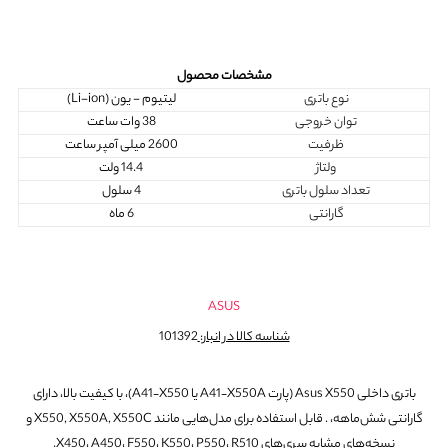
مشخصات محصول
نوع باتری
لیتیوم - یون (Li-ion)
توان خروجی
38 وات ساعت
ظرفیت
2600 میلی آمپر ساعت
ولتاژ
14.4 ولت
تعداد سلول باتری
4 سلول
گارانتی
6 ماه
ASUS
شناسه کالا در انبار:
101392
باتری داخلی Asus X550 (پارت A41‑X550A یا A41‑X550)، با کیفیت بالا، دارای
گارانتی شش‌ماهه، . قابل استفاده برای مدل‌هایی مانند X550, X550A, X550C و
نسخه‌های مشابه سری‌های X450، A450، F550، K550، P550، R510.