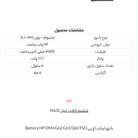
مشخصات محصول
نوع باتری
لیتیوم - یون (Li-ion)
توان خروجی
49 وات ساعت
ظرفیت
4400 میلی آمپر ساعت
ولتاژ
11.1 ولت
تعداد سلول باتری
6 سلول
گارانتی
6 ماه
HP
شناسه کالا در انبار:
10632
باتری لپتاپ اچ پی Battery HP DM4 G62 G6 CQ42 FSO