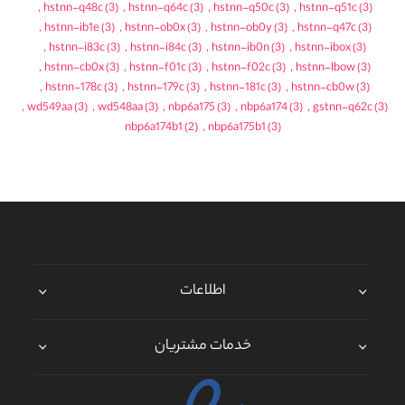
,
hstnn-q48c
(3)
,
hstnn-q64c
(3)
,
hstnn-q50c
(3)
,
hstnn-q51c
(3)
,
hstnn-ib1e
(3)
,
hstnn-ob0x
(3)
,
hstnn-ob0y
(3)
,
hstnn-q47c
(3)
,
hstnn-i83c
(3)
,
hstnn-i84c
(3)
,
hstnn-ib0n
(3)
,
hstnn-ibox
(3)
,
hstnn-cb0x
(3)
,
hstnn-f01c
(3)
,
hstnn-f02c
(3)
,
hstnn-lbow
(3)
,
hstnn-178c
(3)
,
hstnn-179c
(3)
,
hstnn-181c
(3)
,
hstnn-cb0w
(3)
,
wd549aa
(3)
,
wd548aa
(3)
,
nbp6a175
(3)
,
nbp6a174
(3)
,
gstnn-q62c
(3)
nbp6a174b1
(2)
,
nbp6a175b1
(3)
اطلاعات
خدمات مشتریان