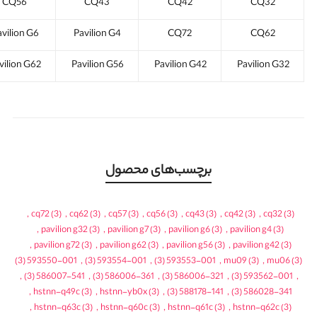
CQ56
CQ43
CQ42
CQ32
vilion G6
Pavilion G4
CQ72
CQ62
vilion G62
Pavilion G56
Pavilion G42
Pavilion G32
برچسب‌های محصول
,
cq72
(3)
,
cq62
(3)
,
cq57
(3)
,
cq56
(3)
,
cq43
(3)
,
cq42
(3)
,
cq32
(3)
,
pavilion g32
(3)
,
pavilion g7
(3)
,
pavilion g6
(3)
,
pavilion g4
(3)
,
pavilion g72
(3)
,
pavilion g62
(3)
,
pavilion g56
(3)
,
pavilion g42
(3)
(3)
593550-001
,
(3)
593554-001
,
(3)
593553-001
,
mu09
(3)
,
mu06
(3)
,
(3)
586007-541
,
(3)
586006-361
,
(3)
586006-321
,
(3)
593562-001
,
,
hstnn-q49c
(3)
,
hstnn-yb0x
(3)
,
(3)
588178-141
,
(3)
586028-341
,
hstnn-q63c
(3)
,
hstnn-q60c
(3)
,
hstnn-q61c
(3)
,
hstnn-q62c
(3)