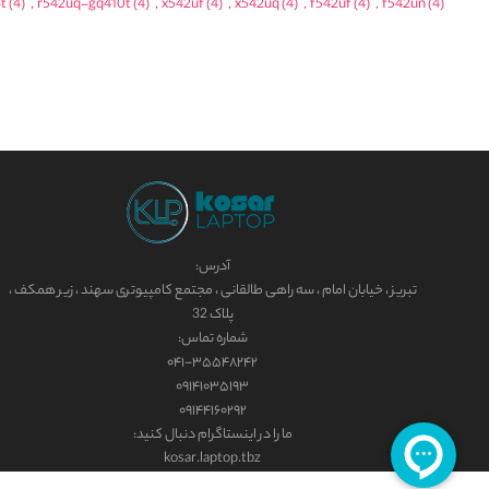
t
(4)
,
r542uq-gq410t
(4)
,
x542uf
(4)
,
x542uq
(4)
,
f542uf
(4)
,
f542un
(4)
آدرس:
تبریز ، خیابان امام ، سه راهی طالقانی ، مجتمع کامپیوتری سهند ، زیر همکف ،
پلاک 32
شماره تماس:
۰۴۱-۳۵۵۴۸۲۴۲
۰۹۱۴۱۰۳۵۱۹۳
۰۹۱۴۴۱۶۰۲۹۲
ما را در اینستاگرام دنبال کنید:
kosar.laptop.tbz