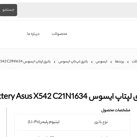
جستجو
محصولات
درباره ما
لپ‌تاپ استوک
ات
برندها
ایسوس
باتری لپ‌تاپ ایسوس
باتری لپتاپ ایسوس Battery Asus X542 C21N1634
برندها
باتری لپ تاپ
شارژر لپ تاپ
تاپ ایسوس Battery Asus X542 C21N1634
کیبورد لپ تاپ
مشخصات محصول
ال ای دی لپ تاپ
نوع باتری
لیتیوم پلیمر (Li-Po)
فن لپتاپ