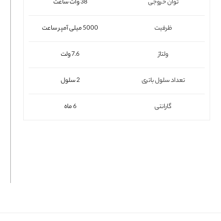
توان خروجی
38 وات ساعت
فلت لپتاپ
ظرفیت
5000 میلی آمپر ساعت
ولتاژ
7.6 ولت
تعداد سلول باتری
2 سلول
گارانتی
6 ماه