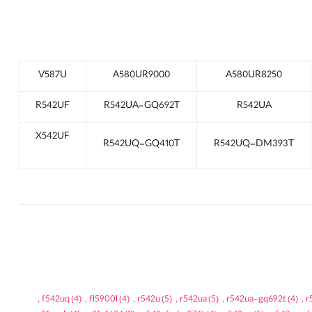
V587U
A580UR9000
A580UR8250
R542UF
R542UA-GQ692T
R542UA
X542UF
R542UQ-GQ410T
R542UQ-DM393T
,
f542uq
(4)
,
fl5900l
(4)
,
r542u
(5)
,
r542ua
(5)
,
r542ua-gq692t
(4)
,
r