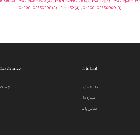
m168t
(4)
,
r542un-dm198t
(4)
,
r542un-dm233t
(4)
,
r542uq
(5)
,
r542uq-dm393
0b200-02550200
(3)
,
2icp459
(3)
,
0b200-02550000
(3)
اطلاعات
خدمات مشت
نقشه سایت
جستجو
درباره ما
تماس با ما