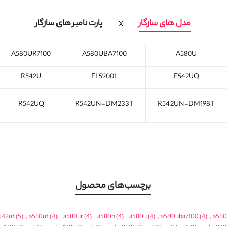
مدل های سازگار
پارت نامبر های سازگار
A580UR7100
A580UBA7100
A580U
R542U
FL5900L
F542UQ
R542UQ
R542UN-DM233T
R542UN-DM198T
برچسب‌های محصول
542uf
(5)
,
a580uf
(4)
,
a580ur
(4)
,
a580b
(4)
,
a580u
(4)
,
a580uba7100
(4)
,
a58