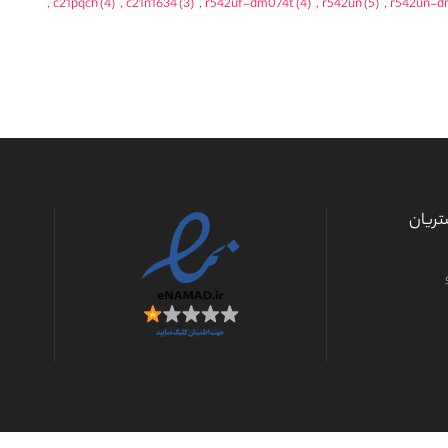
,
c21pqch
(4)
,
c21n1634
(3)
,
r542uf-dm074t
(4)
,
r542un
(5)
,
r542un-d
ریان