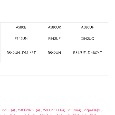
A580B
A580UR
A580UF
F542UN
F542UF
X542UQ
R542UN-DM168T
R542UN
R542UF-DM074T
0ur7100
(4)
,
a580ur8250
(4)
,
a580ur9000
(4)
,
v587u
(4)
,
2icp4134
(10)