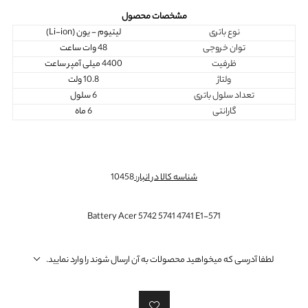
مشخصات محصول
نوع باتری
لیتیوم - یون (Li-ion)
توان خروجی
48 وات ساعت
ظرفیت
4400 میلی آمپر ساعت
ولتاژ
10.8 ولت
تعداد سلول باتری
6 سلول
گارانتی
6 ماه
شناسه کالا در انبار:
10458
Battery Acer 5742 5741 4741 E1-571
لطفا آدرسی که میخواهید محصولات به آن ارسال شوند را وارد نمایید.