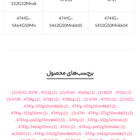
4741G
4741
332G32Mnsk
4741G-
4741G-
4741G-
5464G50Mn
5462G50Mnkk05
5452G50Mnkk04
برچسب‌های محصول
,
(2)
4552-5078
,
4552g
(2)
,
(2)
4560
,
4560g
(2)
,
(2)
4625
,
4733z
(2)
(3)
4738
,
4738g
(2)
,
4738z
(2)
,
4738zg
(2)
,
(2)
4739
,
4739z
(2)
,
(2)
4552
,
4741g-372g50mnkk06
(2)
,
4741g-432g50mnkk01
(2)
,
,
4741g-332g50mn
(2)
,
4741zg
(2)
,
(3)
4741
,
4741g-372g50mnkk02
(2)
,
4741zg-p622g50mnkk03
(2)
,
4741g
(2)
,
4741g-332g32mnsk
(2)
,
4741g-5464g50mn
(2)
,
4741z
(2)
,
4741zg-p602g50mnkkc
(2)
,
as10d31
(2)
,
4741g-5452g50mnkk04
(2)
,
4741g-5462g50mnkk05
(2)