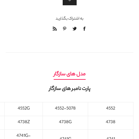
به اشتراک بگذارید
مدل های سازگار
پارت نامبر های سازگار
4552G
4552-5078
4552
4738Z
4738G
4738
4741G-