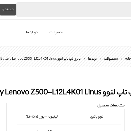
جستجو
محصولات
درباره ما
لپ‌تاپ استوک
خانه
محصولات
برندها
باتری لپ تاپ لنوو Battery Lenovo Z500-L12L4K01 Linus
برندها
باتری لپ تاپ
شارژر لپ تاپ
Battery Lenovo Z500-L12L4K01 L
کیبورد لپ تاپ
مشخصات محصول
ال ای دی لپ تاپ
نوع باتری
لیتیوم - یون (Li-ion)
فن لپتاپ