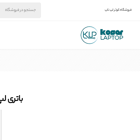
فروشگاه کوثر لپ تاپ
باتری لپ تاپ لنوو inus