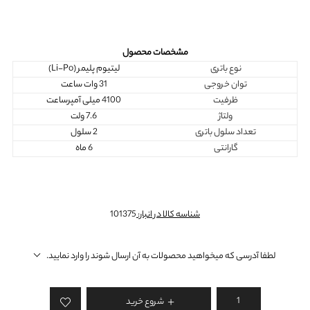
مشخصات محصول
نوع باتری
لیتیوم پلیمر (Li-Po)
توان خروجی
31 وات ساعت
ظرفیت
4100 میلی آمپرساعت
ولتاژ
7.6 ولت
تعداد سلول باتری
2 سلول
گارانتی
6 ماه
شناسه کالا در انبار:
101375
لطفا آدرسی که میخواهید محصولات به آن ارسال شوند را وارد نمایید.
شروع خرید