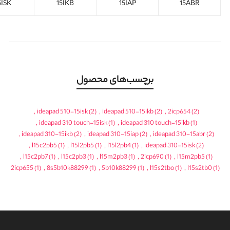
5ISK
15IKB
15IAP
15ABR
برچسب‌های محصول
,
ideapad 510-15isk
(2)
,
ideapad 510-15ikb
(2)
,
2icp654
(2)
,
ideapad 310 touch-15isk
(1)
,
ideapad 310 touch-15ikb
(1)
,
ideapad 310-15ikb
(2)
,
ideapad 310-15iap
(2)
,
ideapad 310-15abr
(2)
,
l15c2pb5
(1)
,
l15l2pb5
(1)
,
l15l2pb4
(1)
,
ideapad 310-15isk
(2)
,
l15c2pb7
(1)
,
l15c2pb3
(1)
,
l15m2pb3
(1)
,
2icp690
(1)
,
l15m2pb5
(1)
2icp655
(1)
,
8s5b10k88299
(1)
,
5b10k88299
(1)
,
l15s2tbo
(1)
,
l15s2tb0
(1)