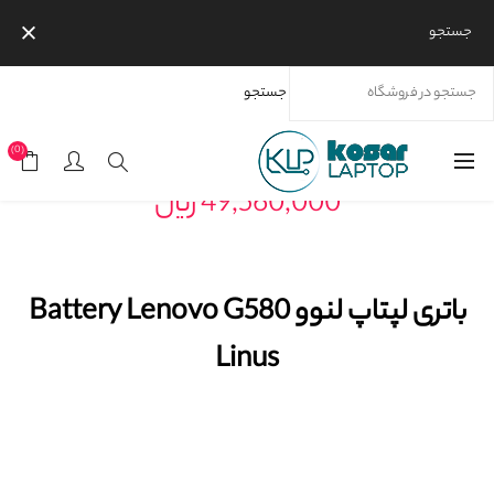
جستجو
جستجو
خانه
محصولات
برندها
باتری لپتاپ لنوو Battery Lenovo G580 Linus
(0)
49,560,000 ریال
باتری لپتاپ لنوو Battery Lenovo G580
Linus