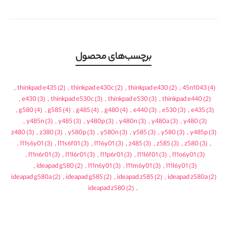
برچسب‌های محصول
,
thinkpad e435
(2)
,
thinkpad e430c
(2)
,
thinkpad e430
(2)
,
45n1043
(4)
,
e430
(3)
,
thinkpad e530c
(3)
,
thinkpad e530
(3)
,
thinkpad e440
(2)
,
g580
(4)
,
g585
(4)
,
g485
(4)
,
g480
(4)
,
e440
(3)
,
e530
(3)
,
e435
(3)
,
y485n
(3)
,
y485
(3)
,
y480p
(3)
,
y480n
(3)
,
y480a
(3)
,
y480
(3)
z480
(3)
,
z380
(3)
,
y580p
(3)
,
y580n
(3)
,
y585
(3)
,
y580
(3)
,
y485p
(3)
,
l11s6y01
(3)
,
l11s6f01
(3)
,
l116y01
(3)
,
z485
(3)
,
z585
(3)
,
z580
(3)
,
,
l11n6r01
(3)
,
l11l6r01
(3)
,
l11p6r01
(3)
,
l11l6f01
(3)
,
l11o6y01
(3)
,
ideapad g580
(2)
,
l11n6y01
(3)
,
l11m6y01
(3)
,
l11l6y01
(3)
ideapad g580a
(2)
,
ideapad g585
(2)
,
ideapad z585
(2)
,
ideapad z580a
(2)
ideapad z580
(2)
,