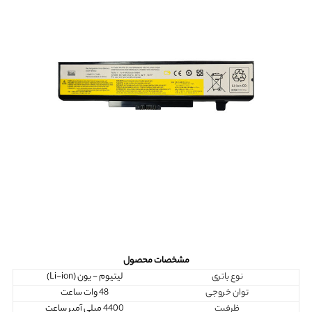
مشخصات محصول
نوع باتری
لیتیوم - یون (Li-ion)
توان خروجی
48 وات ساعت
ظرفیت
4400 میلی آمپر ساعت