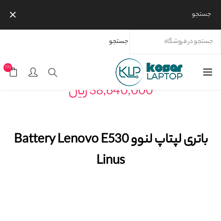
جستجو
جستجو
خانه
محصولات
برندها
باتری لپتاپ لنوو Battery Lenovo E530 Linus
(0)
38,640,000 ریال
باتری لپتاپ لنوو Battery Lenovo E530
Linus