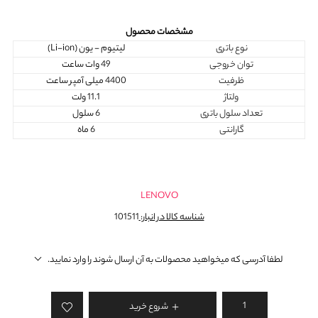
مشخصات محصول
نوع باتری
لیتیوم - یون (Li-ion)
توان خروجی
49 وات ساعت
ظرفیت
4400 میلی آمپر ساعت
ولتاژ
11.1 ولت
تعداد سلول باتری
6 سلول
گارانتی
6 ماه
LENOVO
شناسه کالا در انبار:
101511
لطفا آدرسی که میخواهید محصولات به آن ارسال شوند را وارد نمایید.
شروع خرید