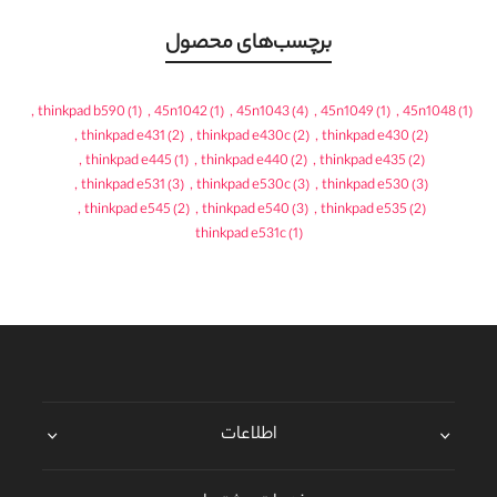
برچسب‌های محصول
,
thinkpad b590
(1)
,
45n1042
(1)
,
45n1043
(4)
,
45n1049
(1)
,
45n1048
(1)
,
thinkpad e431
(2)
,
thinkpad e430c
(2)
,
thinkpad e430
(2)
,
thinkpad e445
(1)
,
thinkpad e440
(2)
,
thinkpad e435
(2)
,
thinkpad e531
(3)
,
thinkpad e530c
(3)
,
thinkpad e530
(3)
,
thinkpad e545
(2)
,
thinkpad e540
(3)
,
thinkpad e535
(2)
thinkpad e531c
(1)
اطلاعات