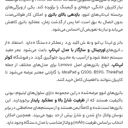
این برند با سری‌های محبوبی مانند ThinkPad، IdeaPad و Legion توانسته
نیاز کاربران خانگی، حرفه‌ای و گیمینگ را برآورده کند. یکی از ویژگی‌های
برجسته لپ‌تاپ‌های لنوو،
بازدهی بالای باتری
و امکان کار طولانی‌مدت
بدون اتصال به برق است، اما پس از گذشت زمان، عملکرد باتری کاهش
می‌یابد و نیاز به تعویض آن احساس می‌شود.
باتری لپ‌تاپ لنوو نقش کلیدی در عملکرد دستگاه دارد. استفاده از
باتری‌های
اورجینال و سازگار با مدل لپ‌تاپ
باعث می‌شود عمر مفید
سیستم حفظ شود و از آسیب به مادربرد جلوگیری گردد. در فروشگاه
کوثر
لپ‌تاپ
، انواع باتری‌های اصل Lenovo برای مدل‌های مختلف از جمله
G500، B590، ThinkPad و IdeaPad با گارانتی معتبر عرضه می‌شود تا
کاربران بتوانند با اطمینان کامل خرید کنند.
باتری‌های لنوو عرضه‌شده در این مجموعه دارای سلول‌های لیتیوم-یونی
باکیفیت هستند که از
ظرفیت شارژ بالا و عملکرد پایدار
برخوردارند. این
باتری‌ها تست‌شده و کاملاً ایمن هستند و از سیستم‌های محافظتی در برابر
نوسان ولتاژ، داغ شدن و شارژ بیش از حد بهره می‌برند. همچنین امکان
انتخاب بر اساس ظرفیت (mAh) و ولتاژ متناسب با مدل دستگاه وجود دارد.