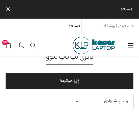
جستجو
جستجو
خانه
محصولات
برندها
لنوو
باتری لپ تاپ لنوو
(0)
باتری لپ تاپ لنوو
فیلترها