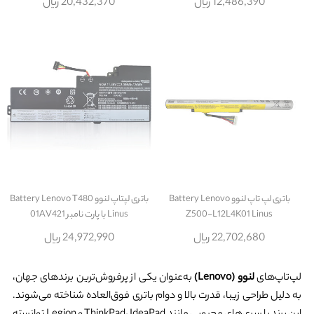
12,486,390 ریال
20,432,370 ریال
باتری لپ تاپ لنوو Battery Lenovo
باتری لپتاپ لنوو Battery Lenovo T480
Z500-L12L4K01 Linus
Linus با پارت نامبر 01AV421
22,702,680 ریال
24,972,990 ریال
لپ‌تاپ‌های
لنوو (Lenovo)
به‌عنوان یکی از پرفروش‌ترین برندهای جهان،
به دلیل طراحی زیبا، قدرت بالا و دوام باتری فوق‌العاده شناخته می‌شوند.