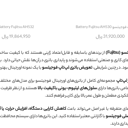
Battery Fujitsu AH53
attery Fujitsu AH532
31,920,000 ریال
19,864,950 ریال
Fujitsu)
از برندهای باسابقه و قابل‌اعتماد ژاپنی هستند که با کیفیت ساخت
های کاری و صنعتی استفاده می‌شوند و پایداری باتری در آن‌ها نقش حیاتی دار
. در چنین شرایطی،
تعویض باتری لپ‌تاپ فوجیتسو
با یک نمونه اورجینال بهتری
لپ‌تاپ
مجموعه‌ای کامل از باتری‌های اورجینال فوجیتسو برای مدل‌های مختلف 
می باتری‌ها دارای
سلول‌های لیتیوم-یونی باکیفیت بالا
هستند و از نظر ظرفیت و
عملکردی مطمئن و طول عمر بالا برای کاربر فراهم کنند.
های متفرقه یا غیر اصل می‌تواند باعث
کاهش کارایی دستگاه، افزایش حرارت یا آ
صلی فوجیتسو
با گارانتی معتبر استفاده کنید. این باتری‌ها دارای سیستم محافظت د
اری دارند.