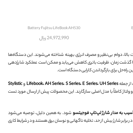
Battery Fujitsu LifeBook AH530
B
24,972,990 ریال
 بالا، دوام بی‌نظیر و مصرف انرژی بهینه شناخته می‌شوند. این دستگاه‌ها
د. با گذشت زمان، ظرفیت باتری کاهش می‌یابد و ممکن است عملکرد شارژدهی
ن راه‌حل برای بازگرداندن کارایی دستگاه است.
از جمله
Lifebook، AH Series، S Series، E Series، UH Series
و
Stylistic
 ولتاژ کاملاً با مدل اصلی سازگارند. این محصولات پیش از ارسال مورد تست
سیب به مدار شارژ لپ‌تاپ فوجیتسو
شود. به همین دلیل، توصیه می‌شود
ر برابر شارژ بیش از حد، تخلیه ناگهانی و نوسان برق هستند و در شرایط کاری