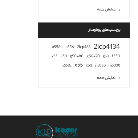
نمایش همه
برچسب‌های پرطرفدار
2icp4134
a556u
a556
2icp463
k55
k53
g50-80
g50-70
f550
g50
x55
x53
x550z
n5030
m5030
نمایش همه