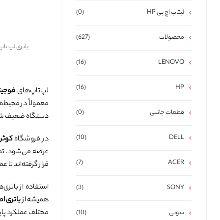
لپتاپ اچ پی HP
(0)
محصولات
(627)
باتری لپ تاپ فوجیتسو 0
(16)
LENOVO
(16)
HP
لپ‌تاپ‌های
فوجیتسو (
معمولاً در محیط‌
قطعات جانبی
(0)
دستگاه ضعیف شود
(10)
DELL
در فروشگاه
کوثر 
عرضه می‌شود. تما
(7)
ACER
قرار گرفته‌اند تا 
استفاده از باتری‌
(3)
SONY
همیشه از
باتری ا
مختلف عملکرد پاید
سونی
(10)