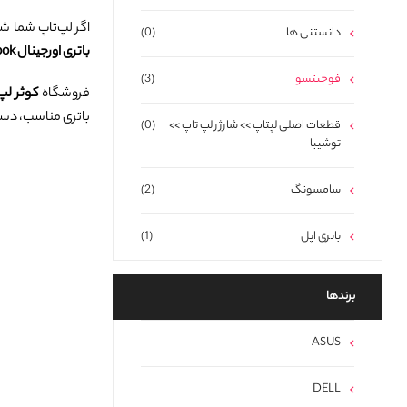
اگر لپ‌تاپ شما ش
دانستنی ها
(0)
باتری اورجینال Fujitsu Lifebook
فوجیتسو
(3)
فروشگاه
کوثر لپ
باتری مناسب، دستگ
قطعات اصلی لپتاپ >> شارژر لپ تاپ >>
(0)
توشیبا
سامسونگ
(2)
باتری اپل
(1)
برند‌ها
ASUS
DELL