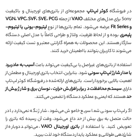
در فروشگاه
کوثر لپ‌تاپ
مجموعه‌ای از باتری‌های اورجینال و باکیفیت
Sony برای مدل‌های مختلف
VAIO
از جمله
VGN، VPC، SVF، SVE، PCG
و Fit Series
عرضه می‌شود. تمام باتری‌ها از نوع
لیتیوم-یونی یا لیتیوم-
پلیمری
بوده و از لحاظ ظرفیت، ولتاژ و طراحی کاملاً با مدل اصلی دستگاه
سازگار هستند. این محصولات به همراه گارانتی معتبر و تست کیفیت ارائه
می‌شوند تا کاربران بتوانند با اطمینان خرید کنند.
استفاده از باتری‌های غیراصل یا بی‌کیفیت می‌تواند باعث
آسیب به مادربرد
یا مدار شارژ لپ‌تاپ سونی
شود. بنابراین، انتخاب باتری اورجینال و مطمئن از
اهمیت بالایی برخوردار است. باتری‌های ارائه‌شده در فروشگاه کوثر لپ‌تاپ
دارای
سیستم محافظت در برابر افزایش حرارت، نوسان برق و شارژ بیش از
حد
هستند که ایمنی و عملکرد دستگاه را تضمین می‌کنند.
اگر لپ‌تاپ سونی شما سریع خاموش می‌شود، شارژ نگه نمی‌دارد یا در
حالت متصل به برق بیش از حد داغ می‌شود، وقت آن رسیده که باتری را
تعویض کنید. با استفاده از
باتری اورجینال VAIO
، می‌توانید دوباره از
شارژدهی طولانی و عملکرد پایدار دستگاه خود لذت ببرید.