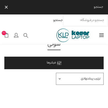
جستجو
جستجو
خانه
سونی
(0)
سونی
فیلترها