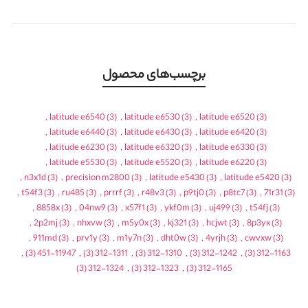
برچسب‌های محصول
,
latitude e6540
(3)
,
latitude e6530
(3)
,
latitude e6520
(3)
,
latitude e6440
(3)
,
latitude e6430
(3)
,
latitude e6420
(3)
,
latitude e6230
(3)
,
latitude e6320
(3)
,
latitude e6330
(3)
,
latitude e5530
(3)
,
latitude e5520
(3)
,
latitude e6220
(3)
,
n3x1d
(3)
,
precision m2800
(3)
,
latitude e5430
(3)
,
latitude e5420
(3)
,
t54f3
(3)
,
ru485
(3)
,
prrrf
(3)
,
r48v3
(3)
,
p9tj0
(3)
,
p8tc7
(3)
,
71r31
(3)
,
8858x
(3)
,
04nw9
(3)
,
x57f1
(3)
,
ykf0m
(3)
,
uj499
(3)
,
t54fj
(3)
,
2p2mj
(3)
,
nhxvw
(3)
,
m5y0x
(3)
,
kj321
(3)
,
hcjwt
(3)
,
8p3yx
(3)
,
911md
(3)
,
prv1y
(3)
,
m1y7n
(3)
,
dht0w
(3)
,
4yrjh
(3)
,
cwvxw
(3)
,
(3)
451-11947
,
(3)
312-1311
,
(3)
312-1310
,
(3)
312-1242
,
(3)
312-1163
(3)
312-1324
,
(3)
312-1323
,
(3)
312-1165