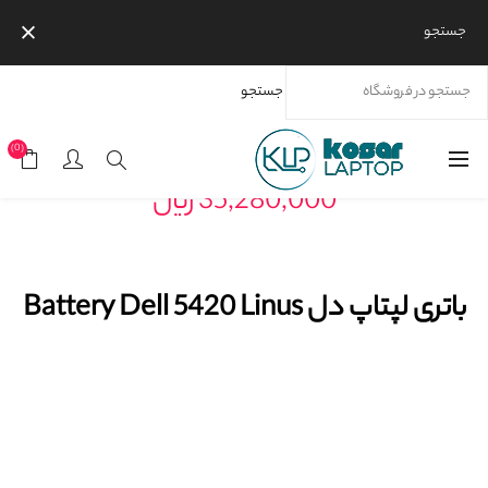
جستجو
جستجو
خانه
محصولات
برندها
دل
باتری لپتاپ دل Battery Dell 5420 Linus
(0)
35,280,000 ریال
باتری لپتاپ دل Battery Dell 5420 Linus