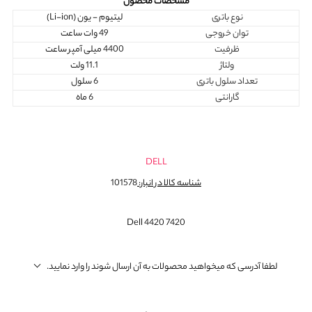
مشخصات محصول
نوع باتری
لیتیوم - یون (Li-ion)
توان خروجی
49 وات ساعت
ظرفیت
4400 میلی آمپر ساعت
ولتاژ
11.1 ولت
تعداد سلول باتری
6 سلول
گارانتی
6 ماه
DELL
شناسه کالا در انبار:
101578
Dell 4420 7420
لطفا آدرسی که میخواهید محصولات به آن ارسال شوند را وارد نمایید.