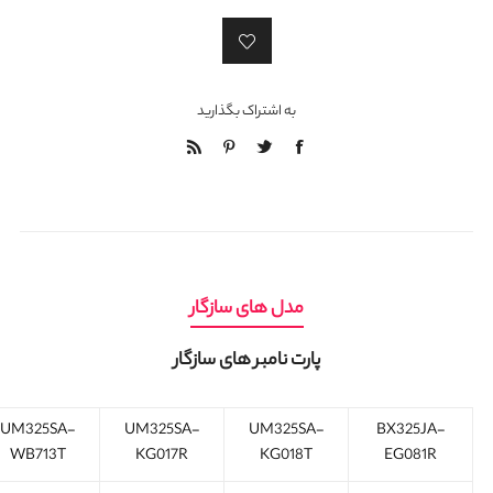
به اشتراک بگذارید
مدل های سازگار
پارت نامبر های سازگار
UM325SA-
UM325SA-
UM325SA-
BX325JA-
WB713T
KG017R
KG018T
EG081R