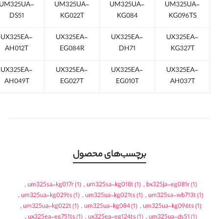
UM325UA-
UM325UA-
UM325UA-
UM325UA-
DS51
KG022T
KG084
KG096TS
UX325EA-
UX325EA-
UX325EA-
UX325EA-
AH012T
EG084R
DH71
KG327T
UX325EA-
UX325EA-
UX325EA-
UX325EA-
AH049T
EG027T
EG010T
AH037T
برچسب‌های محصول
,
um325sa-kg017r
(1)
,
um325sa-kg018t
(1)
,
bx325ja-eg081r
(1)
,
um325ua-kg029ts
(1)
,
um325ua-kg021ts
(1)
,
um325sa-wb713t
(1)
,
um325ua-kg022t
(1)
,
um325ua-kg084
(1)
,
um325ua-kg096ts
(1)
,
ux325ea-eg751ts
(1)
,
ux325ea-eg124ts
(1)
,
um325ua-ds51
(1)