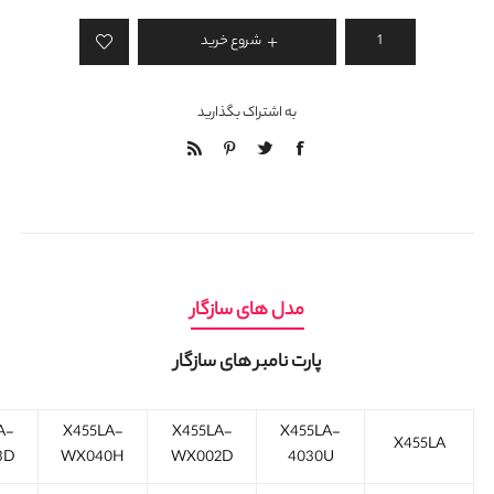
شروع خرید
به اشتراک بگذارید
مدل های سازگار
پارت نامبر های سازگار
A-
X455LA-
X455LA-
X455LA-
X455LA
3D
WX040H
WX002D
4030U