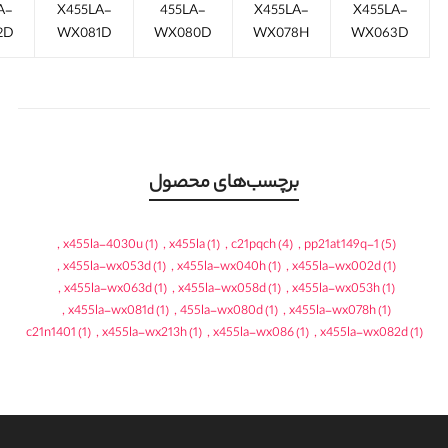
A-
X455LA-
455LA-
X455LA-
X455LA-
2D
WX081D
WX080D
WX078H
WX063D
برچسب‌های محصول
,
x455la-4030u
(1)
,
x455la
(1)
,
c21pqch
(4)
,
pp21at149q-1
(5)
,
x455la-wx053d
(1)
,
x455la-wx040h
(1)
,
x455la-wx002d
(1)
,
x455la-wx063d
(1)
,
x455la-wx058d
(1)
,
x455la-wx053h
(1)
,
x455la-wx081d
(1)
,
455la-wx080d
(1)
,
x455la-wx078h
(1)
c21n1401
(1)
,
x455la-wx213h
(1)
,
x455la-wx086
(1)
,
x455la-wx082d
(1)