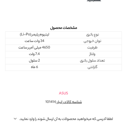
مشخصات محصول
نوع باتری
لیتیوم پلیمر (Li-Po)
توان خروجی
34 وات ساعت
ظرفیت
4650 میلی آمپر ساعت
ولتاژ
7.4 ولت
تعداد سلول باتری
2 سلول
گارانتی
6 ماه
ASUS
شناسه کالا در انبار:
101414
لطفا آدرسی که میخواهید محصولات به آن ارسال شوند را وارد نمایید.