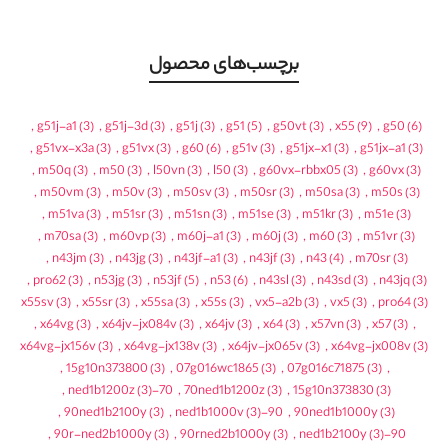
برچسب‌های محصول
,
g51j-a1
(3)
,
g51j-3d
(3)
,
g51j
(3)
,
g51
(5)
,
g50vt
(3)
,
x55
(9)
,
g50
(6)
,
g51vx-x3a
(3)
,
g51vx
(3)
,
g60
(6)
,
g51v
(3)
,
g51jx-x1
(3)
,
g51jx-a1
(3)
,
m50q
(3)
,
m50
(3)
,
l50vn
(3)
,
l50
(3)
,
g60vx-rbbx05
(3)
,
g60vx
(3)
,
m50vm
(3)
,
m50v
(3)
,
m50sv
(3)
,
m50sr
(3)
,
m50sa
(3)
,
m50s
(3)
,
m51va
(3)
,
m51sr
(3)
,
m51sn
(3)
,
m51se
(3)
,
m51kr
(3)
,
m51e
(3)
,
m70sa
(3)
,
m60vp
(3)
,
m60j-a1
(3)
,
m60j
(3)
,
m60
(3)
,
m51vr
(3)
,
n43jm
(3)
,
n43jg
(3)
,
n43jf-a1
(3)
,
n43jf
(3)
,
n43
(4)
,
m70sr
(3)
,
pro62
(3)
,
n53jg
(3)
,
n53jf
(5)
,
n53
(6)
,
n43sl
(3)
,
n43sd
(3)
,
n43jq
(3)
x55sv
(3)
,
x55sr
(3)
,
x55sa
(3)
,
x55s
(3)
,
vx5-a2b
(3)
,
vx5
(3)
,
pro64
(3)
,
x64vg
(3)
,
x64jv-jx084v
(3)
,
x64jv
(3)
,
x64
(3)
,
x57vn
(3)
,
x57
(3)
,
x64vg-jx156v
(3)
,
x64vg-jx138v
(3)
,
x64jv-jx065v
(3)
,
x64vg-jx008v
(3)
,
15g10n373800
(3)
,
07g016wc1865
(3)
,
07g016c71875
(3)
,
,
(3)
70-ned1b1200z
,
70ned1b1200z
(3)
,
15g10n373830
(3)
,
90ned1b2100y
(3)
,
(3)
90-ned1b1000v
,
90ned1b1000y
(3)
,
90r-ned2b1000y
(3)
,
90rned2b1000y
(3)
,
(3)
90-ned1b2100y