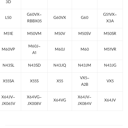
3D
G60VX-
G51VX-
L50
G60VX
G60
RBBX05
X3A
M51E
M50VM
M50V
M50SV
M50SR
M60J-
M60VP
M60J
M60
M51VR
A1
N43SL
N43SD
N43JQ
N43JM
N43JG
VX5-
X55SA
X55S
X55
VX5
A2B
X64JV-
X64VG-
X64JV-
X64VG
X64JV
JX065V
JX008V
JX084V