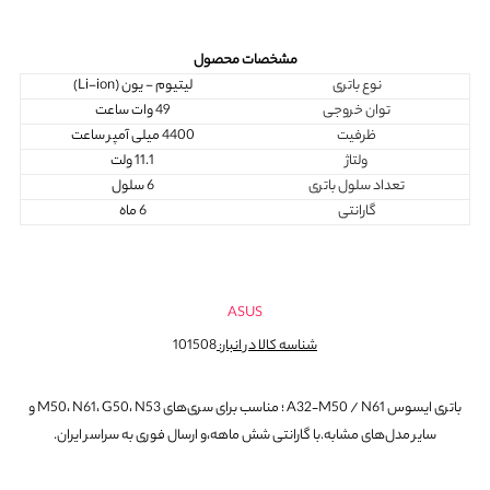
مشخصات محصول
نوع باتری
لیتیوم - یون (Li-ion)
توان خروجی
49 وات ساعت
ظرفیت
4400 میلی آمپر ساعت
ولتاژ
11.1 ولت
تعداد سلول باتری
6 سلول
گارانتی
6 ماه
ASUS
شناسه کالا در انبار:
101508
باتری ایسوس A32‑M50 / N61 ؛ مناسب برای سری‌های M50، N61، G50، N53 و
سایر مدل‌های مشابه.با گارانتی شش ماهه،و ارسال فوری به سراسر ایران.