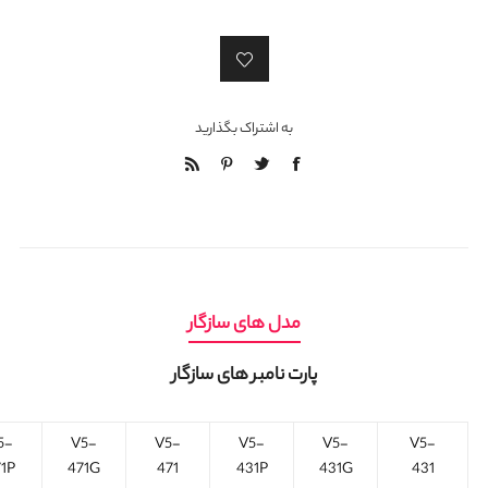
به اشتراک بگذارید
مدل های سازگار
پارت نامبر های سازگار
5-
V5-
V5-
V5-
V5-
V5-
71P
471G
471
431P
431G
431