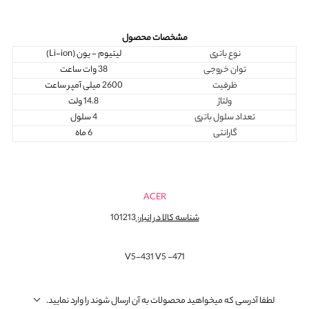
مشخصات محصول
نوع باتری
لیتیوم - یون (Li-ion)
توان خروجی
38 وات ساعت
ظرفیت
2600 میلی آمپر ساعت
ولتاژ
14.8 ولت
تعداد سلول باتری
4 سلول
گارانتی
6 ماه
ACER
شناسه کالا در انبار:
101213
V5-431 V5 -471
لطفا آدرسی که میخواهید محصولات به آن ارسال شوند را وارد نمایید.