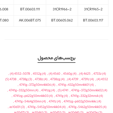
6.008
BT.00603.111
31CR1966-2
31CR1965-2
T.080
AK.006BT.075
BT.00605.062
BT.00603.117
برچسب‌های محصول
,
(4)
4552-5078
,
4552g
(4)
,
(4)
4560
,
4560g
(4)
,
(4)
4625
,
4733z
(4)
(5)
4738
,
4738g
(3)
,
4738z
(4)
,
4738zg
(4)
,
(4)
4739
,
4739z
(4)
,
(4)
4552
,
4741g-372g50mnkk06
(4)
,
4741g-432g50mnkk01
(4)
,
,
4741g-332g50mn
(4)
,
4741zg
(4)
,
(5)
4741
,
4741g-372g50mnkk02
(4)
,
4741zg-p622g50mnkk03
(4)
,
4741g
(4)
,
4741g-332g32mnsk
(4)
,
4741g-5464g50mn
(4)
,
4741z
(4)
,
4741zg-p602g50mnkkc
(4)
,
as10d31
(3)
,
4741g-5452g50mnkk04
(4)
,
4741g-5462g50mnkk05
(4)
,
as10d71
(3)
,
as10d61
(3)
,
as10d51
(3)
,
as10d41
(3)
,
as10d3e
(3)