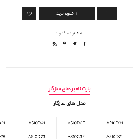
شروع خرید
به اشتراک بگذارید
پارت نامبر های سازگار
مدل های سازگار
D51
AS10D41
AS10D3E
AS10D31
D75
AS10D73
AS10G3E
AS10D71