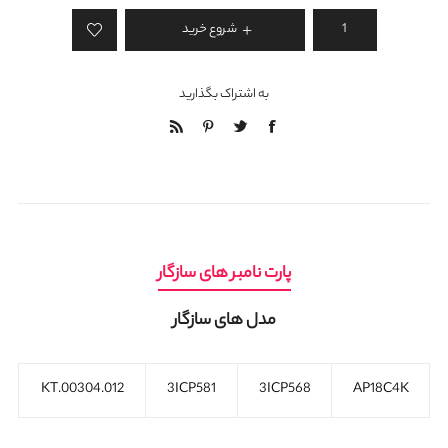
شروع خرید
به اشتراک بگذارید
پارت نامبر های سازگار
مدل های سازگار
KT.00304.012
3ICP581
3ICP568
AP18C4K