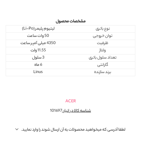
مشخصات محصول
نوع باتری
لیتیوم پلیمر (Li-Po)
توان خروجی
50 وات ساعت
ظرفیت
4350 میلی آمپر ساعت
ولتاژ
11.55 ولت
تعداد سلول باتری
3 سلول
گارانتی
6 ماه
برند سازنده
Linus
ACER
شناسه کالا در انبار:
101697
لطفا آدرسی که میخواهید محصولات به آن ارسال شوند را وارد نمایید.