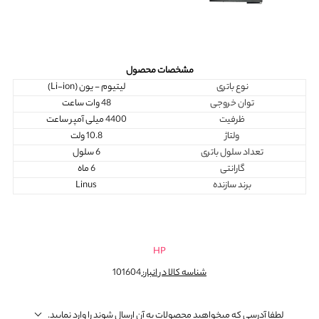
مشخصات محصول
نوع باتری
لیتیوم - یون (Li-ion)
توان خروجی
48 وات ساعت
ظرفیت
4400 میلی آمپر ساعت
ولتاژ
10.8 ولت
تعداد سلول باتری
6 سلول
گارانتی
6 ماه
برند سازنده
Linus
HP
شناسه کالا در انبار:
101604
لطفا آدرسی که میخواهید محصولات به آن ارسال شوند را وارد نمایید.