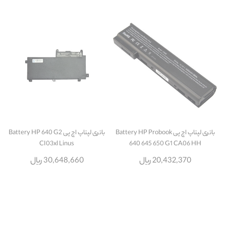
باتری لپتاپ اچ پی Battery HP Probook
باتری لپتاپ اچ پی Battery HP 640 G2
CI03xl Linus
640 645 650 G1 CA06 HH
20,432,370 ریال
30,648,660 ریال