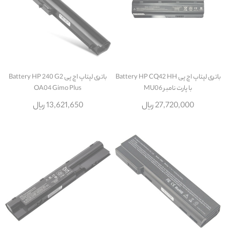
باتری لپتاپ اچ پی Battery HP CQ42 HH
باتری لپتاپ اچ پی Battery HP 240 G2
با پارت نامبر MU06
OA04 Gimo Plus
27,720,000 ریال
13,621,650 ریال