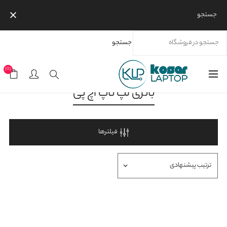
جستجو
جستجو
خانه
محصولات
برندها
اچ پی
باتری لپ تاپ اچ پی
(0)
باتری لپ تاپ اچ پی
فیلترها