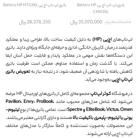
باتری لپ تاپ اچ پی Battery HP
باتری لپ تاپ اچ پی Battery HP HT03XL
CM03XL
35,070,000 ریال
28,378,350 ریال
39,270,000 ریال
لپ‌تاپ‌های
اچ‌پی (HP)
به دلیل کیفیت ساخت بالا، طراحی زیبا و عملکرد
قدرتمند در میان کاربران خانگی، اداری و حرفه‌ای جایگاه ویژه‌ای دارند. باتری
این دستگاه‌ها نقش مهمی در عملکرد پایدار و قابلیت حمل آسان ایفا
می‌کند. با گذشت زمان و استفاده مداوم، ممکن است ظرفیت باتری
کاهش یافته یا شارژدهی آن ضعیف شود، در نتیجه نیاز به
تعویض باتری
لپ‌تاپ اچ‌پی
به‌وجود می‌آید.
در فروشگاه
کوثر لپ‌تاپ
مجموعه‌ای کامل از باتری‌های اورجینال HP عرضه
می‌شود که شامل مدل‌های محبوب مانند
Pavilion، Envy، ProBook،
EliteBook، Victus، Omen و Spectre
است. تمامی باتری‌ها از نوع
لیتیوم-
یونی یا لیتیوم-پلیمری باکیفیت بالا
هستند و دارای گارانتی معتبر می‌باشند.
این محصولات به‌صورت تست‌شده و کاملاً سازگار با مدل‌های مختلف
لپ‌تاپ اچ‌پی ارائه می‌شوند.