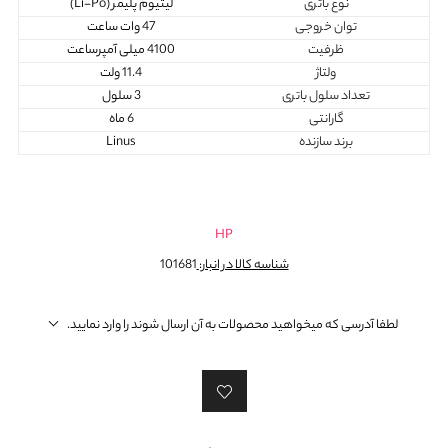
نوع باتری
لیتیوم پلیمر (Li-Po)
توان خروجی
47 وات ساعت
ظرفیت
4100 میلی آمپرساعت
ولتاژ
11.4 ولت
تعداد سلول باتری
3 سلول
گارانتی
6 ماه
برند سازنده
Linus
HP
شناسه کالا در انبار:
101681
لطفا آدرسی که میخواهید محصولات به آن ارسال شوند را وارد نمایید.