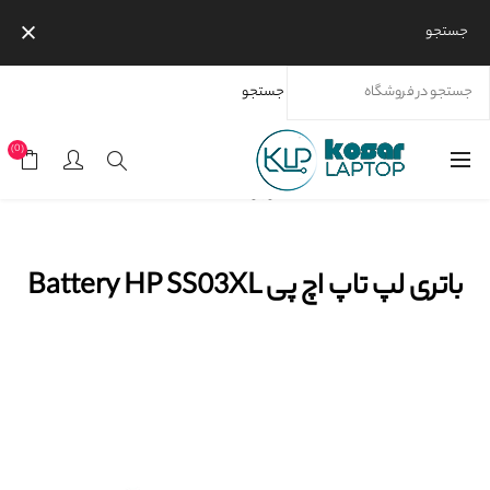
جستجو
جستجو
خانه
محصولات
برندها
اچ پی
باتری لپ تاپ اچ پی Battery HP SS03XL
(0)
موجود نیست
باتری لپ تاپ اچ پی Battery HP SS03XL