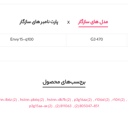
مدل های سازگار
پارت نامبر های سازگار
Envy 15-q100
470 G3
برچسب‌های محصول
nn-lb6z
(2)
,
hstnn-pb6q
(2)
,
hstnn-db7b
(2)
,
p3g16aa
(2)
,
r106xl
(2)
,
r104
(2)
,
p3g15aa-ax
(2)
,
(2)
811063
,
(2)
805047-851