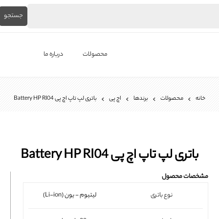
جستجو
محصولات
درباره ما
لپ‌تاپ استوک
خانه
محصولات
برندها
اچ پی
باتری لپ تاپ اچ پی Battery HP RI04
برندها
باتری لپ تاپ
شارژر لپ تاپ
باتری لپ تاپ اچ پی Battery HP RI04
کیبورد لپ تاپ
مشخصات محصول
ال ای دی لپ تاپ
نوع باتری
لیتیوم - یون (Li-ion)
فن لپتاپ