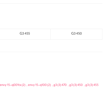
455 G3
450 G3
envy 15-q001tx
(2)
,
envy 15-q100
(2)
,
(3)
470 g3
,
(3)
450 g3
,
(3)
455 g3