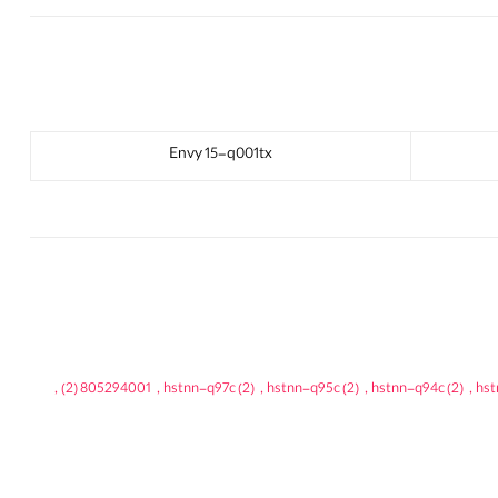
Envy 15-q001tx
,
(2)
805294001
,
hstnn-q97c
(2)
,
hstnn-q95c
(2)
,
hstnn-q94c
(2)
,
hst