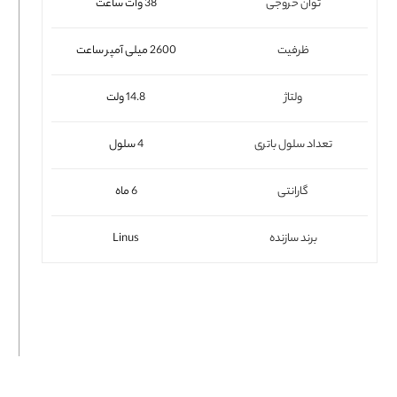
توان خروجی
38 وات ساعت
فلت لپتاپ
ظرفیت
2600 میلی آمپر ساعت
ولتاژ
14.8 ولت
تعداد سلول باتری
4 سلول
گارانتی
6 ماه
برند سازنده
Linus